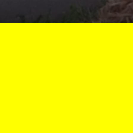
Vous êtes ici :
Accueil
Écurie Morvan des Lacs
1ÈRE MONTÉE 2026
SAMEDI 11 JUILLET 2026
Quelques photos de cette fin de journée.
En raison de la forte chaleur, l'organisation s'adapte et anticipe les
épreuves. La première montée se déroule samedi 11 juillet 2026 en fin
d'après-midi.