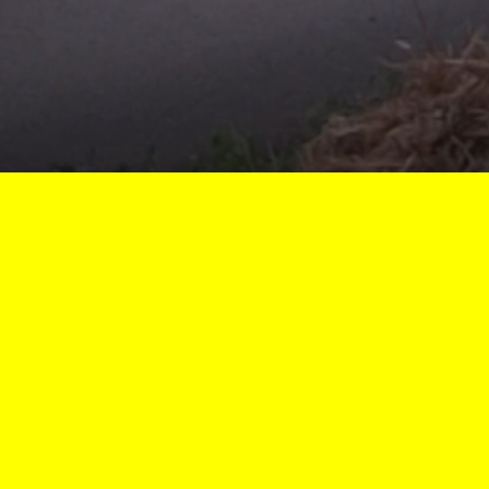
Vous êtes ici :
Accueil
Course de Cöte de Lormes
Archives
34e course de côte
Affiche 2019
Affiche 2019