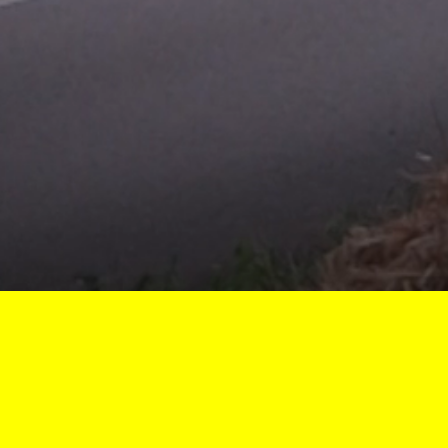
Vous êtes ici :
Accueil
Course de Cöte de Lormes
Archives
32e course de côte