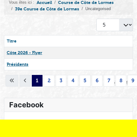
Vous êtes ici :
Accueil
Course de Cöte de Lormes
39e Course de Côte de Lormes
Uncategorised
Afficher #
Titre
Côte 2026 - Flyer
Présidents
Articles
1
2
3
4
5
6
7
8
9
Page 1 sur 53
Facebook